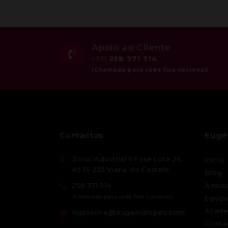
Apoio ao Cliente
+351
258 371 314
Contactos
Eugé
Zona Industrial II Fase Lote 26,
Início
4935-232 Viana do Castelo
Blog
258 371 314
A noss
Equip
Acade
lojaonline@eugenialopes.com
Conta