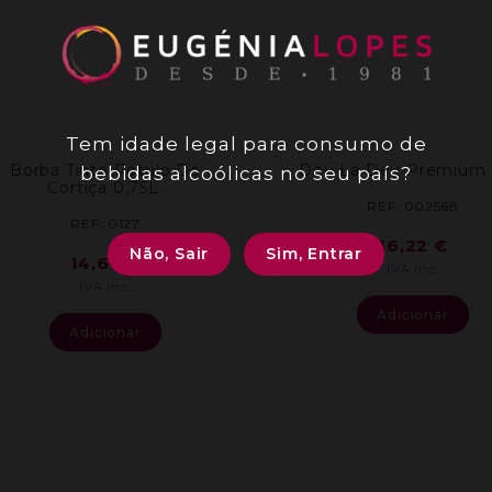
Tem idade legal para consumo de
Borba Tinto Rotulo De
Deu La Deu Premium 
bebidas alcoólicas no seu país?
Cortiça 0,75L.
REF: 002568
REF: 0127
16,22
€
Não, Sair
Sim, Entrar
14,69
€
IVA inc.
IVA inc.
Adicionar
Adicionar