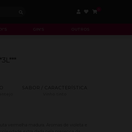
0
Y'S
GIN'S
OUTROS
3L***
ÃO
SABOR / CARACTERÍSTICA
entejo
Vinho tinto
fruta vermelha madura. Aromas de violeta e
plexidade extra dada pela presença da