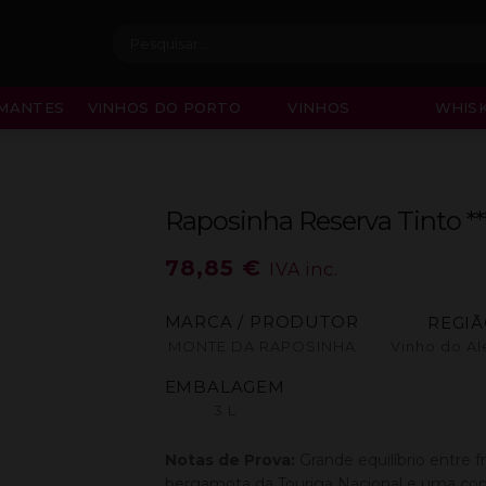
Procurar:
MANTES
VINHOS DO PORTO
VINHOS
WHISK
Raposinha Reserva Tinto ***
78,85
€
IVA inc.
MARCA / PRODUTOR
REGI
MONTE DA RAPOSINHA
Vinho do Al
EMBALAGEM
3 L
Notas de Prova:
Grande equilíbrio entre 
bergamota da Touriga Nacional e uma com