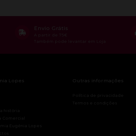
Envio Grátis
A partir de 75€
Também pode levantar em Loja
nia Lopes
Outras informações
Política de privacidade
Termos e condições
a história
a Comercial
mia Eugénia Lopes
ctos