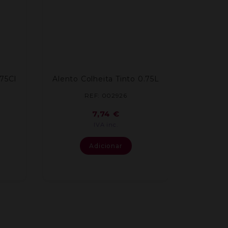
75Cl
Alento Colheita Tinto 0.75L
REF: 002926
7,74
€
IVA inc.
Adicionar