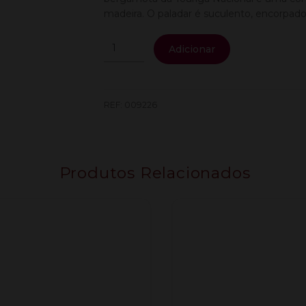
madeira. O paladar é suculento, encorpado
Quantidade
Adicionar
de
Raposinha
Reserva
Tinto
REF:
009226
***3L***
Produtos Relacionados