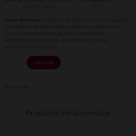
Porto 10 anos
50 CL
Notas de Prova:
Apresenta-se denso e fresco, enriquecido
com sabores de frutas secas e especiarias. Final muito
longo e agradavelmente guloso. Complexidade
perfeitamente equilibrada, garantindo um paladar
requintado e memorável.
Quantidade
Adicionar
de
S.
Leonardo
Porto
REF:
009286
10
Anos
Tawny
Produtos Relacionados
0.50L