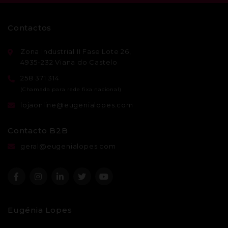
Contactos
Zona Industrial II Fase Lote 26,
4935-232 Viana do Castelo
258 371 314
lojaonline@eugenialopes.com
Contacto B2B
geral@eugenialopes.com
Eugénia Lopes