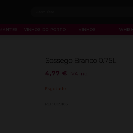
Procurar:
MANTES
VINHOS DO PORTO
VINHOS
WHISK
Sossego Branco 0.75L
4,77
€
IVA inc.
Esgotado
REF:
009166