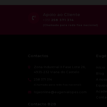
Apoio ao Cliente
+351
258 371 314
Contactos
Eugé
Zona Industrial II Fase Lote 26,
Início
4935-232 Viana do Castelo
Blog
258 371 314
A noss
Equip
Acade
lojaonline@eugenialopes.com
Conta
Contacto B2B