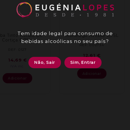
Tem idade legal para consumo de
ba Tinto Rotulo De
Monólogo Avesso 0,75L
Cortiça 0,75L.
bebidas alcoólicas no seu país?
REF: 002734
REF: 0127
12,61
€
14,69
€
IVA inc.
Não, Sair
Sim, Entrar
IVA inc.
Adicionar
Adicionar