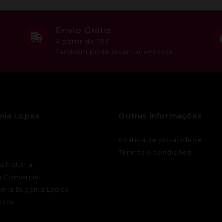
Envio Grátis
A partir de 75€
Também pode levantar em Loja
nia Lopes
Outras informações
Política de privacidade
Termos e condições
a história
a Comercial
mia Eugénia Lopes
ctos