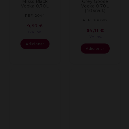
Misss Black
Grey Goose
Vodka 0,70L
Vodka 0.70L
(40%Vol.)
REF: 2044
REF: 000392
9,93
€
54,11
€
IVA inc.
IVA inc.
Adicionar
Adicionar