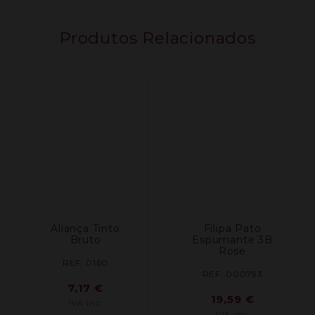
0.75L
Produtos Relacionados
Aliança Tinto
Filipa Pato
Bruto
Espumante 3B
Rose
REF: 0160
REF: 000793
7,17
€
19,59
€
IVA inc.
IVA inc.