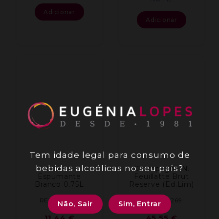
Adicionar
Adicionar
Tem idade legal para consumo de
bebidas alcoólicas no seu país?
C. Alba
Champagne N.
Espumante
Feuillatte Brut
Branco 0.75L
Reserve (Ed.Lim)
REF: 001100
REF: 002269
Não, Sair
Sim, Entrar
11,44
€
45,55
€