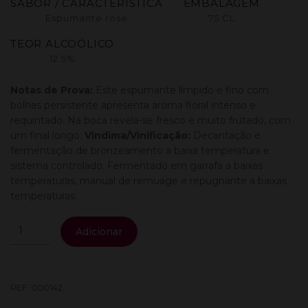
SABOR / CARACTERÍSTICA
EMBALAGEM
Espumante rose
75 CL
TEOR ALCOÓLICO
12.5%
Notas de Prova:
Este espumante límpido e fino com
bolhas persistente apresenta aroma floral intenso e
requintado. Na boca revela-se fresco e muito frutado, com
um final longo.
Vindima/Vinificação:
Decantação e
fermentação de bronzeamento a baixa temperatura e
sistema controlado. Fermentado em garrafa a baixas
temperaturas, manual de remuage e repugnante a baixas
temperaturas.
Quantidade
Adicionar
de
Terras
Demo
Espumante
REF:
000142
Rose