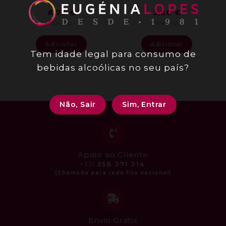
8,73
€
3,26
€
IVA inc.
IVA inc.
Adicionar
Adicionar
Tem idade legal para consumo de
bebidas alcoólicas no seu país?
Não, Sair
Sim, Entrar
Apoio ao Cliente
+351
258 371 314
Envio Grátis