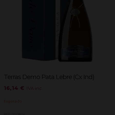
Terras Demo Pata Lebre (Cx Ind)
16,14
€
IVA inc.
Esgotado
REF:
000804