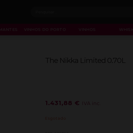
Procurar:
MANTES
VINHOS DO PORTO
VINHOS
WHISK
The Nikka Limited 0.70L
1.431,88
€
IVA inc.
Esgotado