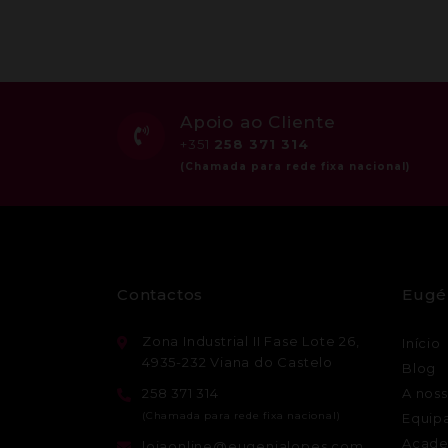
Apoio ao Cliente
+351
258 371 314
Contactos
Eugé
Zona Industrial II Fase Lote 26,
Início
4935-232 Viana do Castelo
Blog
258 371 314
A noss
Equip
Acade
lojaonline@eugenialopes.com