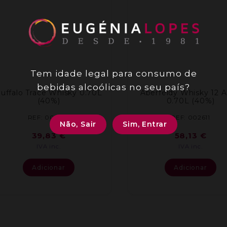
Tem idade legal para consumo de
bebidas alcoólicas no seu país?
uffalo Trace Whisky 0.70L
Aberfeldy Whisky 12 
(40%)
0.70L (40%)
REF: 003593
REF: 002611
Não, Sair
Sim, Entrar
39,83
€
58,13
€
IVA inc.
IVA inc.
Adicionar
Adicionar