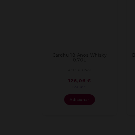
Cardhu 18 Anos Whisky
B
0.70L
REF: 001572
126,06
€
IVA inc.
Adicionar