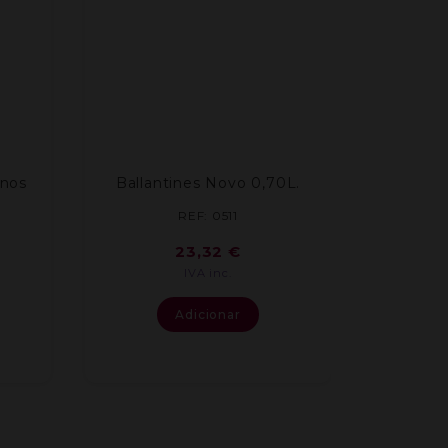
Anos
Ballantines Novo 0,70L.
REF: 0511
23,32
€
IVA inc.
Adicionar