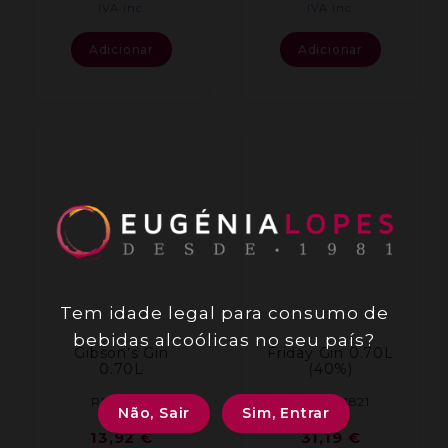
IVA inc.
IVA inc.
Adicionar
Adicionar
Tem idade legal para consumo de
bebidas alcoólicas no seu país?
Gibson’s Gin
Friday Gin 0.70L
0.70L
(40%)
REF: 1091
REF: 001821
Não, Sair
Sim, Entrar
13,92
€
31,19
€