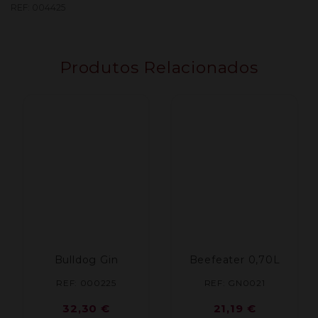
Gin
REF:
004425
0.50L
(45%)
Produtos Relacionados
Bulldog Gin
Beefeater 0,70L
REF: 000225
REF: GN0021
32,30
€
21,19
€