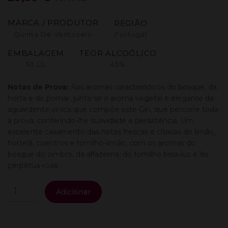
MARCA / PRODUTOR
REGIÃO
Quinta De Ventozelo
Portugal
EMBALAGEM
TEOR ALCOÓLICO
50 CL
45%
Notas de Prova:
Aos aromas característicos do bosque, da
horta e do pomar, junta-se o aroma vegetal e elegante da
aguardente vínica que compõe este Gin, que percorre toda
a prova, conferindo-lhe suavidade e persistência. Um
excelente casamento das notas frescas e cítricas do limão,
hortelã, coentros e tomilho-limão, com os aromas do
bosque do zimbro, da alfazema, do tomilho bela-luz e da
perpétua-roxa.
Quantidade
Adicionar
de
Ventozelo
Dry