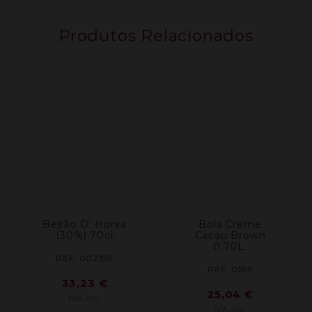
Produtos Relacionados
Beirão D’ Honra
Bols Creme
(30%) 70cl
Cacau Brown
0,70L.
REF: 002359
REF: 0595
33,23
€
25,04
€
IVA inc.
IVA inc.