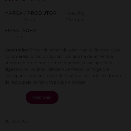
MARCA / PRODUTOR
REGIÃO
Xarão
Portugal
EMBALAGEM
70 CL
Descrição:
O licor de Amêndoa Amarga Xarão tem uma
cor amarela como o sol, com um aroma de amêndoa
predominante e pode ser consumido como aperitivo,
digestivo ou cocktail, desde que fresco, com gelo e
acompanhado com sumo de limão ou cortado em forma
de cubo, para cortar um pouco a doçura.
Quantidade
Adicionar
de
Xarao
Amendoa
Amarga
REF:
LC0003
0,70L