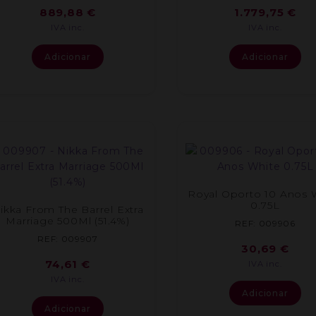
889,88
€
1.779,75
€
IVA inc.
IVA inc.
Adicionar
Adicionar
Royal Oporto 10 Anos 
0.75L
ikka From The Barrel Extra
Marriage 500Ml (51.4%)
REF: 009906
REF: 009907
30,69
€
74,61
€
IVA inc.
IVA inc.
Adicionar
Adicionar