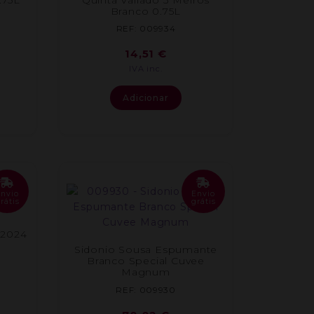
Branco 0.75L
REF: 009934
14,51
€
IVA inc.
Adicionar
Envio
Envio
rátis
grátis
 2024
Sidonio Sousa Espumante
Branco Special Cuvee
Magnum
REF: 009930