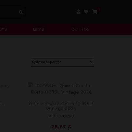
0
Y'S
GIN'S
OUTROS
 L
Quinta Crasto Porto *0.375L*
Vintage 2024
REF: 009940
28,87
€