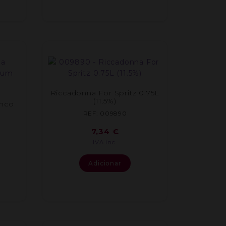
Riccadonna For Spritz 0.75L
(11.5%)
anco
REF: 009890
7,34
€
IVA inc.
Adicionar