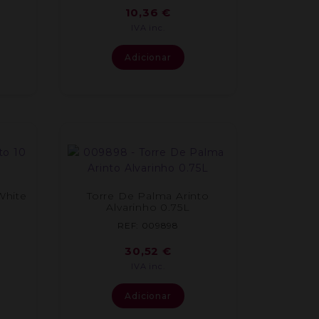
10,36
€
IVA inc.
Adicionar
White
Torre De Palma Arinto
Alvarinho 0.75L
REF: 009898
30,52
€
IVA inc.
Adicionar