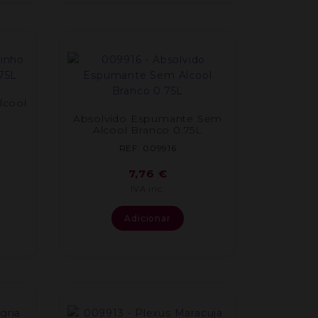
lcool
Absolvido Espumante Sem
Alcool Branco 0.75L
REF: 009916
7,76
€
IVA inc.
Adicionar