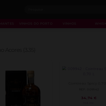
Procurar:
MANTES
VINHOS DO PORTO
VINHOS
WHISK
o Acores (3.35)
Cointreau Spicy 0,70
REF: 009942
34,74
€
IVA inc.