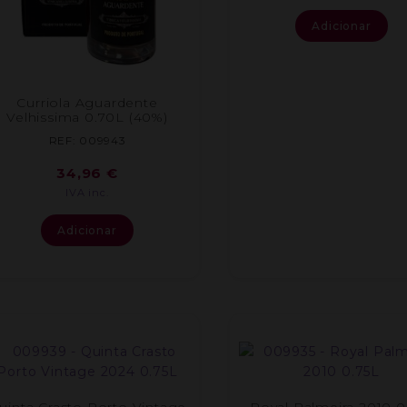
Adicionar
Curriola Aguardente
Velhissima 0.70L (40%)
REF: 009943
34,96
€
IVA inc.
Adicionar
uinta Crasto Porto Vintage
Royal Palmeira 2010 0