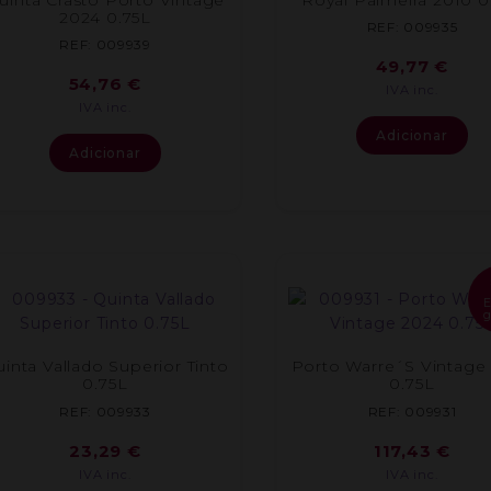
2024 0.75L
REF: 009935
REF: 009939
49,77
€
54,76
€
IVA inc.
IVA inc.
Adicionar
Adicionar
g
inta Vallado Superior Tinto
Porto Warre´S Vintage
0.75L
0.75L
REF: 009933
REF: 009931
23,29
€
117,43
€
IVA inc.
IVA inc.