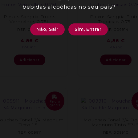
bebidas alcoólicas no seu país?
Plexus Sangria Frutos
Plexus Sangria Frut
Vermelhos 0.75L
Tropicais 0.75L
Não, Sair
Sim, Entrar
REF: 009915
REF: 009914
4,86
€
4,86
€
IVA inc.
IVA inc.
Adicionar
Adicionar
Envio
grátis
g
ouchao Tonel 3/4 Magnum
Mouchao Tonel 3/4 Do
Tinto 1.5L
Magnum Tinto **3L*
REF: 009911
REF: 009910