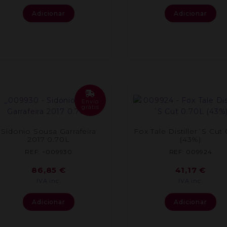
Adicionar
Adicionar
Envio
grátis
Sidonio Sousa Garrafeira
Fox Tale Distiller´S Cut
2017 0.70L
(43%)
REF: ~009930
REF: 009924
86,85
€
41,17
€
IVA inc.
IVA inc.
Adicionar
Adicionar