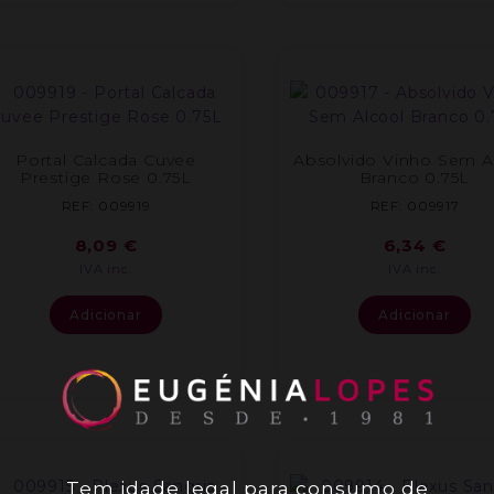
Portal Calcada Cuvee
Absolvido Vinho Sem A
Prestige Rose 0.75L
Branco 0.75L
REF: 009919
REF: 009917
8,09
€
6,34
€
IVA inc.
IVA inc.
Adicionar
Adicionar
Tem idade legal para consumo de