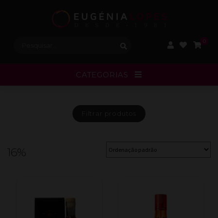
Procurar:
0
CATEGORIAS
Filtrar
produtos
16%