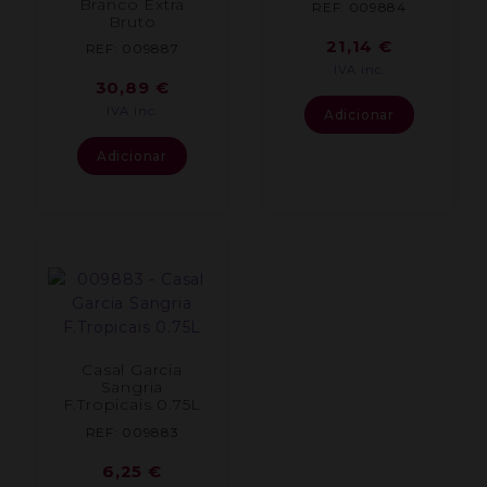
Branco Extra
REF: 009884
Bruto
21,14
€
REF: 009887
IVA inc.
30,89
€
IVA inc.
Adicionar
Adicionar
Casal Garcia
Sangria
F.Tropicais 0.75L
REF: 009883
6,25
€