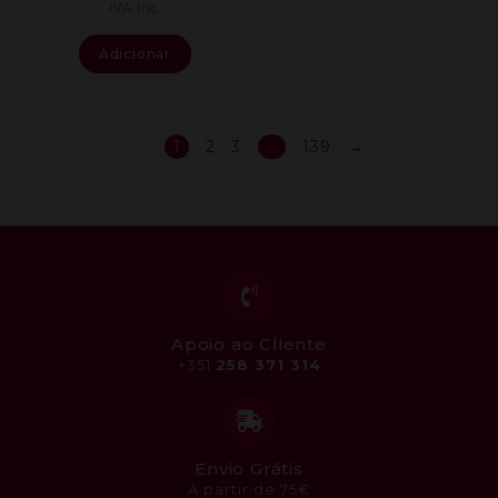
IVA inc.
Adicionar
1
2
3
…
139
→
Apoio ao Cliente
+351
258 371 314
Envio Grátis
A partir de 75€