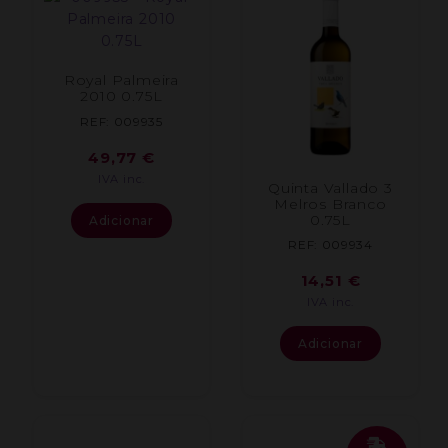
Royal Palmeira
2010 0.75L
REF: 009935
49,77
€
IVA inc.
Quinta Vallado 3
Melros Branco
0.75L
Adicionar
REF: 009934
14,51
€
IVA inc.
Adicionar