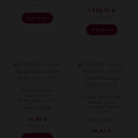
IVA inc.
1.779,75
€
IVA inc.
Adicionar
Adicionar
Pouca Roupa
Espumante
Nikka From The
Blanc Noir 0.75L
Barrel Extra
Marriage 500Ml
REF: 009908
(51.4%)
10,36
€
REF: 009907
IVA inc.
74,61
€
IVA inc.