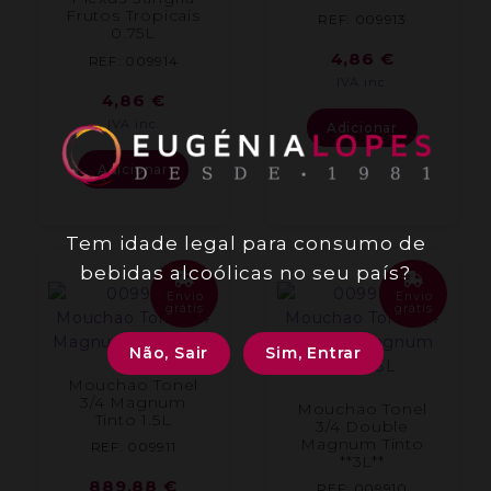
Frutos Tropicais
REF: 009913
0.75L
4,86
€
REF: 009914
IVA inc.
4,86
€
IVA inc.
Adicionar
Adicionar
Tem idade legal para consumo de
bebidas alcoólicas no seu país?
Envio
Envio
grátis
grátis
Não, Sair
Sim, Entrar
Mouchao Tonel
3/4 Magnum
Mouchao Tonel
Tinto 1.5L
3/4 Double
Magnum Tinto
REF: 009911
**3L**
889,88
€
REF: 009910