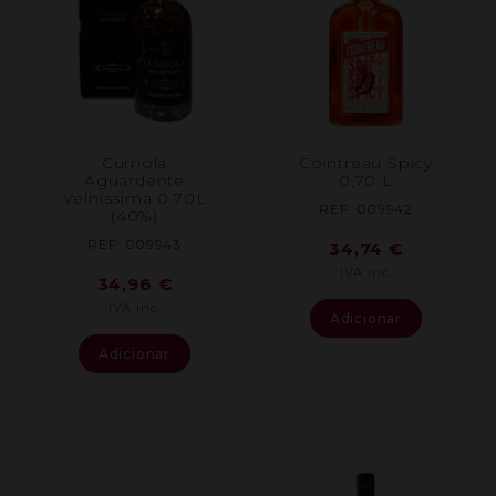
Curriola
Cointreau Spicy
Aguardente
0,70 L
Velhissima 0.70L
REF: 009942
(40%)
REF: 009943
34,74
€
IVA inc.
34,96
€
IVA inc.
Adicionar
Adicionar