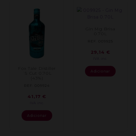
Gin Mg Brisa
0.70L
REF: 009925
29,14
€
IVA inc.
Fox Tale Distiller
Adicionar
´S Cut 0.70L
(43%)
REF: 009924
41,17
€
IVA inc.
Adicionar