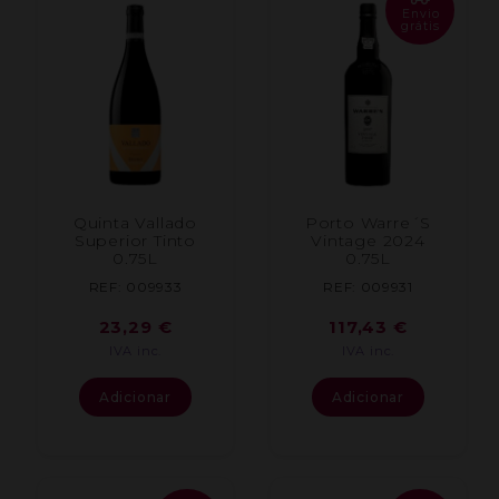
Envio
grátis
Quinta Vallado
Porto Warre´S
Superior Tinto
Vintage 2024
0.75L
0.75L
REF: 009933
REF: 009931
23,29
€
117,43
€
IVA inc.
IVA inc.
Adicionar
Adicionar