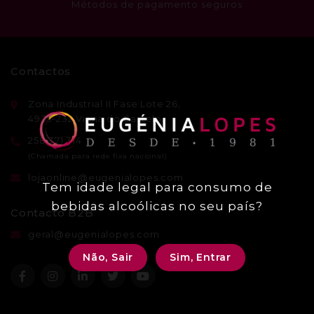
Métodos de pagamento seguros
Contactos
Zona Industrial II Fase Lote 26,
4935-232 Viana do Castelo
258 371 314
lojaonline@eugenialopes.com
Tem idade legal para consumo de
bebidas alcoólicas no seu país?
Contacto B2B
geral@eugenialopes.com
Não, Sair
Sim, Entrar