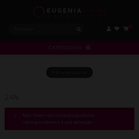
Procurar:
0
CATEGORIAS
Filtrar
produtos
2.4%
Não foram encontrados produtos
correspondentes à sua selecção.