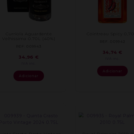
Curriola Aguardente
Cointreau Spicy 0,70
Velhissima 0.70L (40%)
REF: 009942
REF: 009943
34,74
€
34,96
€
IVA inc.
IVA inc.
Adicionar
Adicionar
uinta Crasto Porto Vintage
Royal Palmeira 2010 0