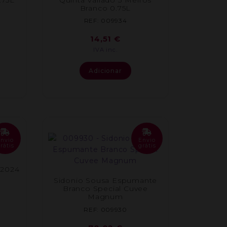
Branco 0.75L
REF: 009934
14,51
€
IVA inc.
Adicionar
Envio
Envio
rátis
grátis
 2024
Sidonio Sousa Espumante
Branco Special Cuvee
Magnum
REF: 009930