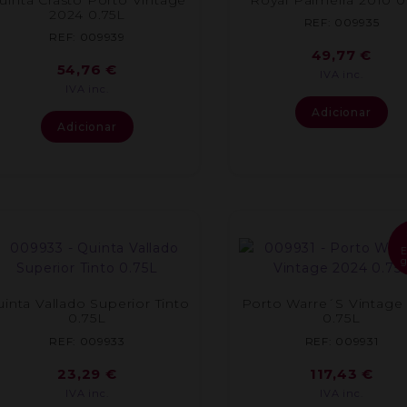
2024 0.75L
REF: 009935
REF: 009939
49,77
€
54,76
€
IVA inc.
IVA inc.
Adicionar
Adicionar
g
inta Vallado Superior Tinto
Porto Warre´S Vintage
0.75L
0.75L
REF: 009933
REF: 009931
23,29
€
117,43
€
IVA inc.
IVA inc.