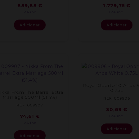
889,88
€
1.779,75
€
IVA inc.
IVA inc.
Adicionar
Adicionar
Royal Oporto 10 Anos 
0.75L
ikka From The Barrel Extra
Marriage 500Ml (51.4%)
REF: 009906
REF: 009907
30,69
€
74,61
€
IVA inc.
IVA inc.
Adicionar
Adicionar