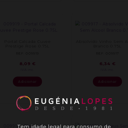
Portal Calcada Cuvee
Absolvido Vinho Sem A
Prestige Rose 0.75L
Branco 0.75L
REF: 009919
REF: 009917
8,09
€
6,34
€
IVA inc.
IVA inc.
Adicionar
Adicionar
Tem idade legal para consumo de