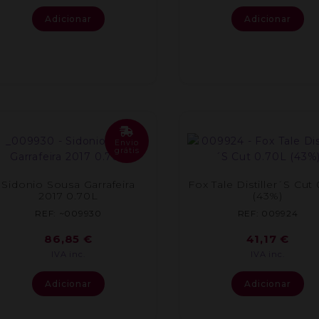
Adicionar
Adicionar
Envio
grátis
Sidonio Sousa Garrafeira
Fox Tale Distiller´S Cut
2017 0.70L
(43%)
REF: ~009930
REF: 009924
86,85
€
41,17
€
IVA inc.
IVA inc.
Adicionar
Adicionar