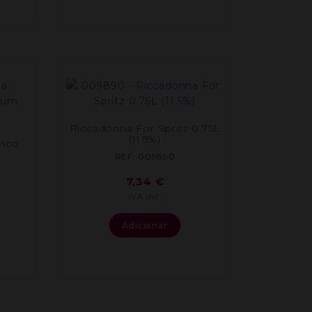
Riccadonna For Spritz 0.75L
(11.5%)
anco
REF: 009890
7,34
€
IVA inc.
Adicionar