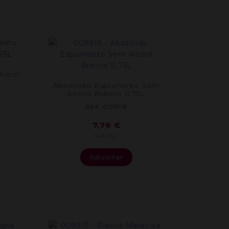
lcool
Absolvido Espumante Sem
Alcool Branco 0.75L
REF: 009916
7,76
€
IVA inc.
Adicionar