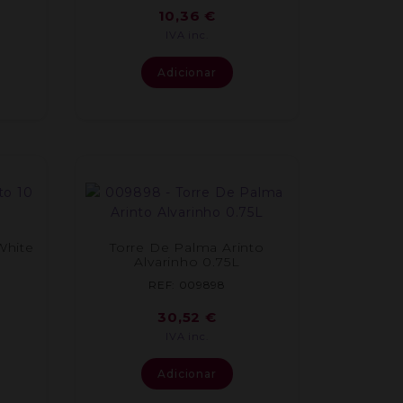
10,36
€
IVA inc.
Adicionar
White
Torre De Palma Arinto
Alvarinho 0.75L
REF: 009898
30,52
€
IVA inc.
Adicionar