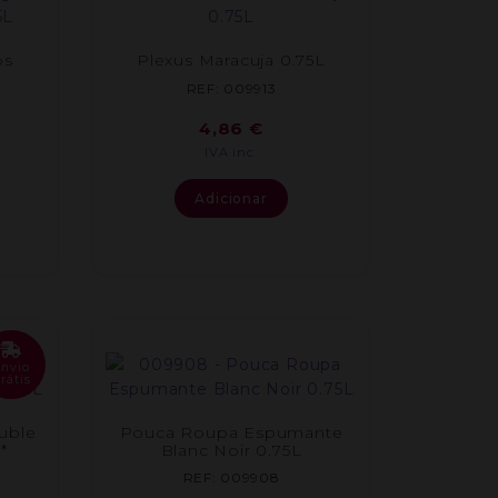
os
Plexus Maracuja 0.75L
REF: 009913
4,86
€
IVA inc.
Adicionar
Envio
rátis
uble
Pouca Roupa Espumante
*
Blanc Noir 0.75L
REF: 009908