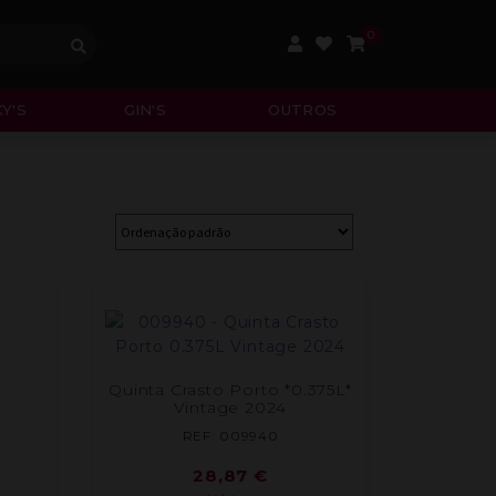
0
Y'S
GIN'S
OUTROS
Quinta Crasto Porto *0.375L*
Vintage 2024
REF: 009940
28,87
€