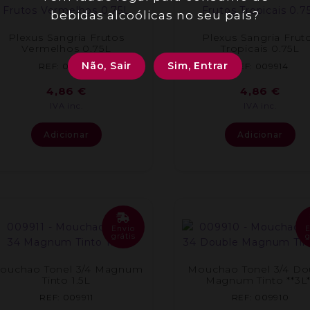
bebidas alcoólicas no seu país?
Plexus Sangria Frutos
Plexus Sangria Frut
Vermelhos 0.75L
Tropicais 0.75L
Não, Sair
Sim, Entrar
REF: 009915
REF: 009914
4,86
€
4,86
€
IVA inc.
IVA inc.
Adicionar
Adicionar
Envio
grátis
g
ouchao Tonel 3/4 Magnum
Mouchao Tonel 3/4 Do
Tinto 1.5L
Magnum Tinto **3L*
REF: 009911
REF: 009910