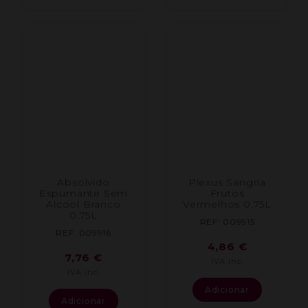
Absolvido
Plexus Sangria
Espumante Sem
Frutos
Alcool Branco
Vermelhos 0.75L
0.75L
REF: 009915
REF: 009916
4,86
€
7,76
€
IVA inc.
IVA inc.
Adicionar
Adicionar