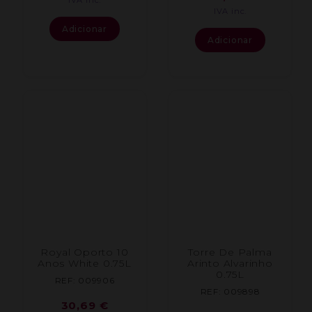
IVA inc.
IVA inc.
Adicionar
Adicionar
Royal Oporto 10
Torre De Palma
Anos White 0.75L
Arinto Alvarinho
0.75L
REF: 009906
REF: 009898
30,69
€