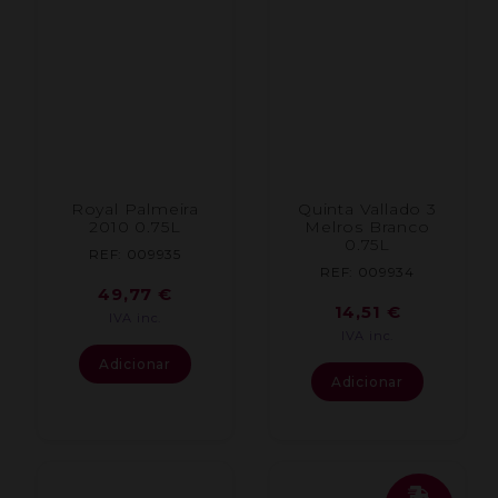
Royal Palmeira
Quinta Vallado 3
2010 0.75L
Melros Branco
0.75L
REF: 009935
REF: 009934
49,77
€
14,51
€
IVA inc.
IVA inc.
Adicionar
Adicionar