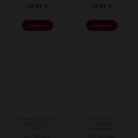
28,66
€
28,66
€
IVA inc.
IVA inc.
Adicionar
Adicionar
Riccadonna For
Vinha Paz
Spritz 0.75L
Reserva
(11.5%)
Encruzado
REF: 009890
REF: 009888