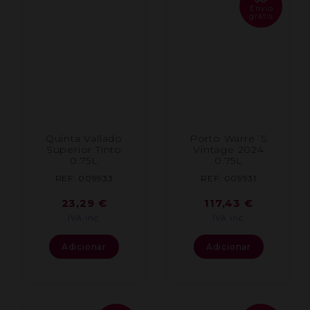
Envio
grátis
Quinta Vallado
Porto Warre´S
Superior Tinto
Vintage 2024
0.75L
0.75L
REF: 009933
REF: 009931
23,29
€
117,43
€
IVA inc.
IVA inc.
Adicionar
Adicionar