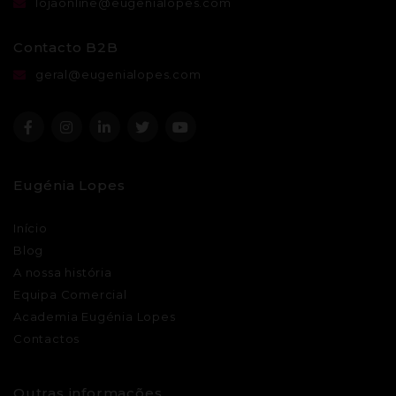
lojaonline@eugenialopes.com
Contacto B2B
geral@eugenialopes.com
Eugénia Lopes
Início
Blog
A nossa história
Equipa Comercial
Academia Eugénia Lopes
Contactos
Outras informações