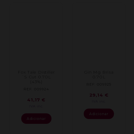
Fox Tale Distiller
Gin Mg Brisa
´S Cut 0.70L
0.70L
(43%)
REF: 009925
REF: 009924
29,14
€
41,17
€
IVA inc.
IVA inc.
Adicionar
Adicionar