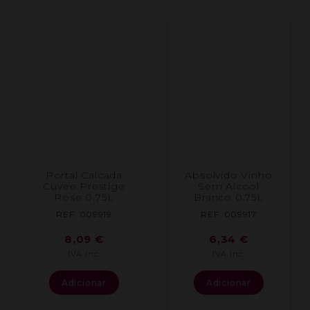
Portal Calcada
Absolvido Vinho
Cuvee Prestige
Sem Alcool
Rose 0.75L
Branco 0.75L
REF: 009919
REF: 009917
8,09
€
6,34
€
IVA inc.
IVA inc.
Adicionar
Adicionar