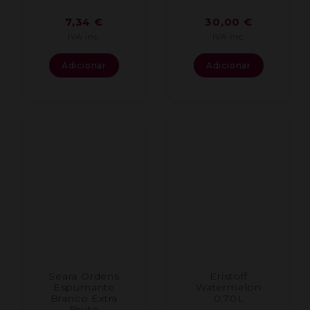
7,34
€
30,00
€
IVA inc.
IVA inc.
Adicionar
Adicionar
Seara Ordens
Eristoff
Espumante
Watermelon
Branco Extra
0,70L
Bruto