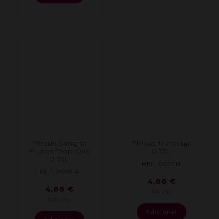
Plexus Sangria
Plexus Maracuja
Frutos Tropicais
0.75L
0.75L
REF: 009913
REF: 009914
4,86
€
4,86
€
IVA inc.
IVA inc.
Adicionar