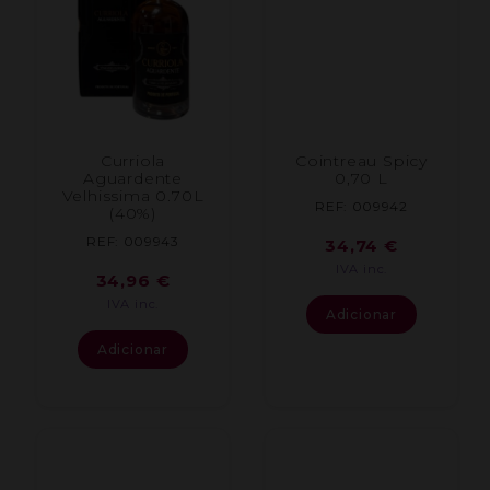
Curriola
Cointreau Spicy
Aguardente
0,70 L
Velhissima 0.70L
REF: 009942
(40%)
REF: 009943
34,74
€
IVA inc.
34,96
€
IVA inc.
Adicionar
Adicionar