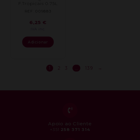
F.Tropicais 0.75L
REF: 009883
6,25
€
IVA inc.
Adicionar
1
2
3
…
139
→
Apoio ao Cliente
+351
258 371 314