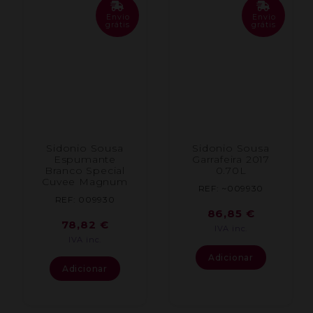
Envio
Envio
grátis
grátis
Sidonio Sousa
Sidonio Sousa
Espumante
Garrafeira 2017
Branco Special
0.70L
Cuvee Magnum
REF: ~009930
REF: 009930
86,85
€
78,82
€
IVA inc.
IVA inc.
Adicionar
Adicionar