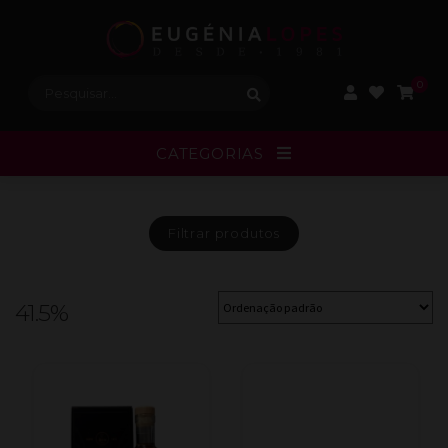
Procurar:
0
CATEGORIAS
Filtrar
produtos
41.5%