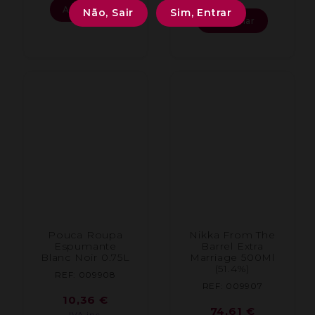
Adicionar
Não, Sair
Sim, Entrar
Adicionar
Pouca Roupa
Nikka From The
Espumante
Barrel Extra
Blanc Noir 0.75L
Marriage 500Ml
(51.4%)
REF: 009908
REF: 009907
10,36
€
74,61
€