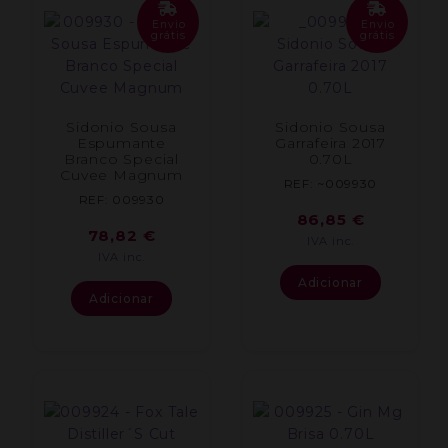
Envio
Envio
grátis
grátis
Sidonio Sousa
Sidonio Sousa
Espumante
Garrafeira 2017
Branco Special
0.70L
Cuvee Magnum
REF: ~009930
REF: 009930
86,85
€
78,82
€
IVA inc.
IVA inc.
Adicionar
Adicionar