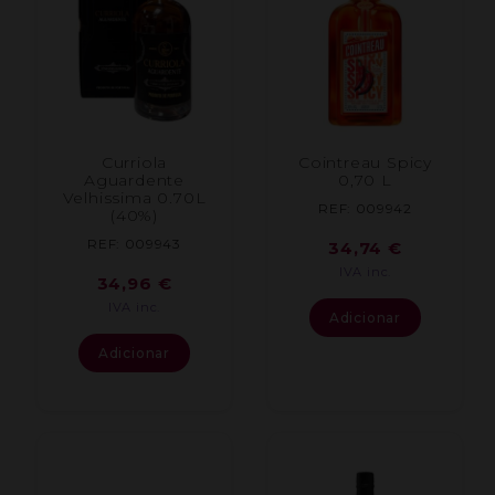
Curriola
Cointreau Spicy
Aguardente
0,70 L
Velhissima 0.70L
REF: 009942
(40%)
REF: 009943
34,74
€
IVA inc.
34,96
€
IVA inc.
Adicionar
Adicionar