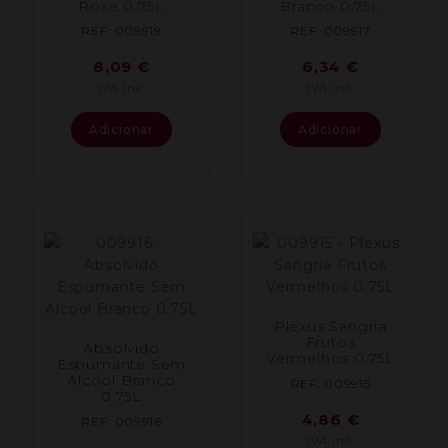
Rose 0.75L
Branco 0.75L
REF: 009919
REF: 009917
8,09
€
6,34
€
IVA inc.
IVA inc.
Adicionar
Adicionar
Plexus Sangria
Frutos
Absolvido
Vermelhos 0.75L
Espumante Sem
Alcool Branco
REF: 009915
0.75L
4,86
€
REF: 009916
IVA inc.