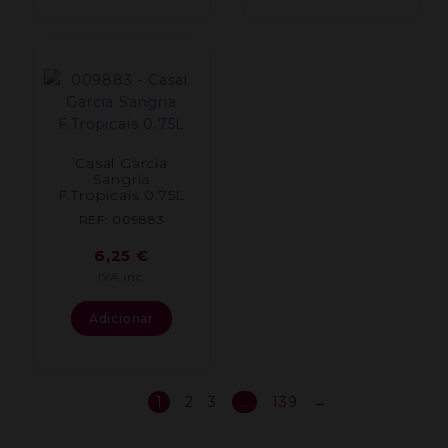
Casal Garcia
Sangria
F.Tropicais 0.75L
REF: 009883
6,25
€
IVA inc.
Adicionar
1
2
3
…
139
→