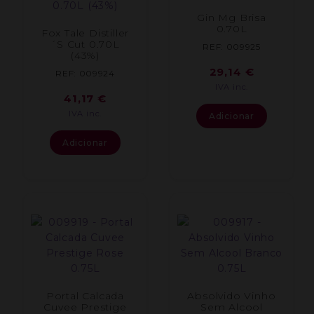
Gin Mg Brisa
0.70L
Fox Tale Distiller
´S Cut 0.70L
REF: 009925
(43%)
29,14
€
REF: 009924
IVA inc.
41,17
€
IVA inc.
Adicionar
Adicionar
Portal Calcada
Absolvido Vinho
Cuvee Prestige
Sem Alcool