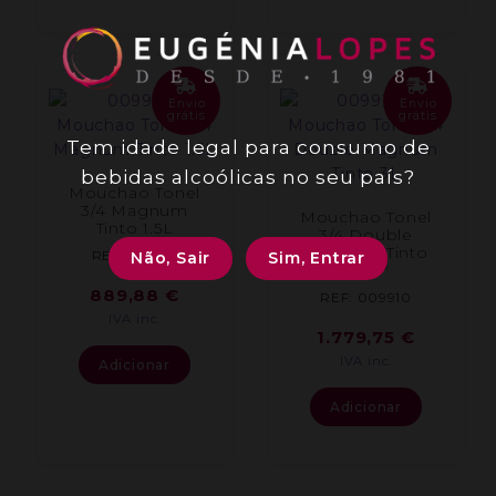
Envio
Envio
grátis
grátis
Tem idade legal para consumo de
bebidas alcoólicas no seu país?
Mouchao Tonel
3/4 Magnum
Mouchao Tonel
Tinto 1.5L
3/4 Double
Magnum Tinto
REF: 009911
Não, Sair
Sim, Entrar
**3L**
889,88
€
REF: 009910
IVA inc.
1.779,75
€
IVA inc.
Adicionar
Adicionar