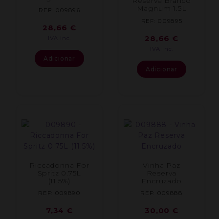
Reserva Branco
Magnum 1.5L
REF: 009896
REF: 009895
28,66
€
28,66
€
IVA inc.
IVA inc.
Adicionar
Adicionar
Riccadonna For
Vinha Paz
Spritz 0.75L
Reserva
(11.5%)
Encruzado
REF: 009890
REF: 009888
7,34
€
30,00
€