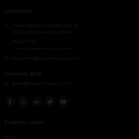
Contactos
Zona Industrial II Fase Lote 26,
4935-232 Viana do Castelo
258 371 314
lojaonline@eugenialopes.com
Contacto B2B
geral@eugenialopes.com
Eugénia Lopes
Início