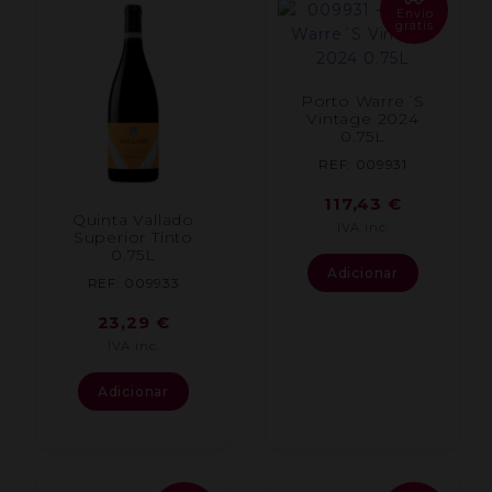
Envio
grátis
Porto Warre´S
Vintage 2024
0.75L
REF: 009931
117,43
€
Quinta Vallado
IVA inc.
Superior Tinto
0.75L
Adicionar
REF: 009933
23,29
€
IVA inc.
Adicionar