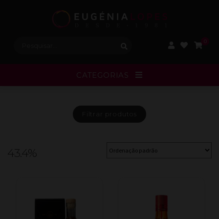
Procurar:
0
CATEGORIAS
Filtrar
produtos
43.4%