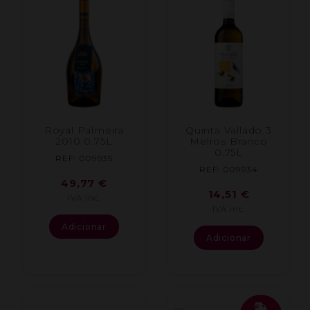
Royal Palmeira
Quinta Vallado 3
2010 0.75L
Melros Branco
0.75L
REF: 009935
REF: 009934
49,77
€
14,51
€
IVA inc.
IVA inc.
Adicionar
Adicionar