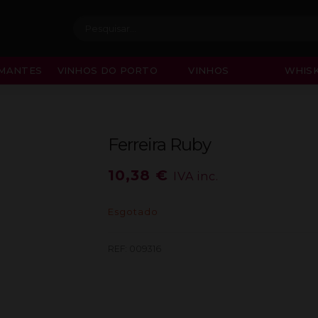
Procurar:
MANTES
VINHOS DO PORTO
VINHOS
WHISK
Ferreira Ruby
10,38
€
IVA inc.
Esgotado
REF:
009316