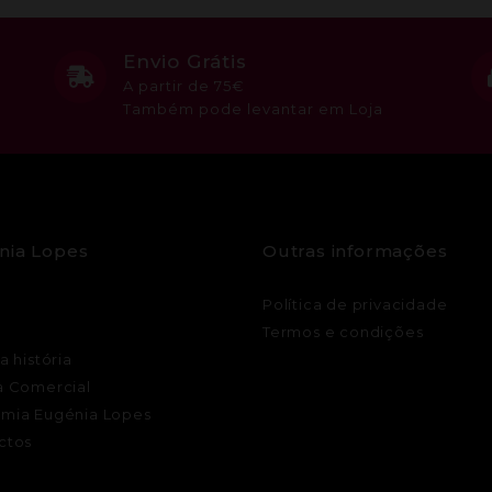
Envio Grátis
A partir de 75€
Também pode levantar em Loja
nia Lopes
Outras informações
Política de privacidade
Termos e condições
a história
a Comercial
mia Eugénia Lopes
ctos