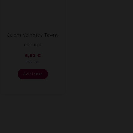
Calem Velhotes Tawny
REF: 1559
6,52
€
IVA inc.
Adicionar