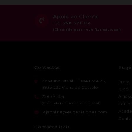
Apoio ao Cliente
+351
258 371 314
Contactos
Eugé
Zona Industrial II Fase Lote 26,
Início
4935-232 Viana do Castelo
Blog
258 371 314
A noss
Equip
Acade
lojaonline@eugenialopes.com
Conta
Contacto B2B