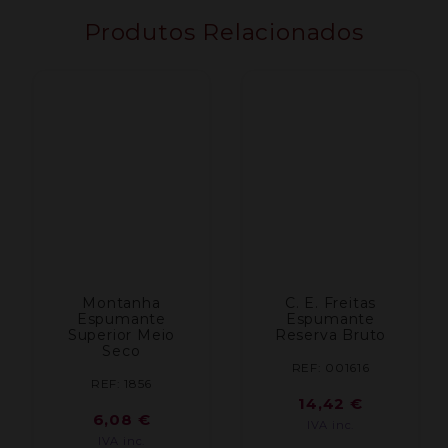
Produtos Relacionados
Montanha
C. E. Freitas
Espumante
Espumante
Superior Meio
Reserva Bruto
Seco
REF: 001616
REF: 1856
14,42
€
6,08
€
IVA inc.
IVA inc.