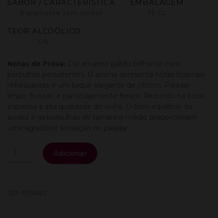
SABOR / CARACTERÍSTICA
EMBALAGEM
Espumante sem alcool
75 CL
TEOR ALCOÓLICO
0%
Notas de Prova:
Cor amarelo pálido brilhante com
borbulhas persistentes. O aroma apresenta notas tropicais
refrescantes e um toque elegante de cítricos. Paladar
limpo, frutado e particularmente fresco. Redondo na boca,
expressa a alta qualidade do vinho. O bom equilíbrio da
acidez e as borbulhas de tamanho médio proporcionam
uma agradável sensação no paladar.
Quantidade
Adicionar
de
Freixenet
Alcohol
Free
REF:
009482
Sparkling
0.75L