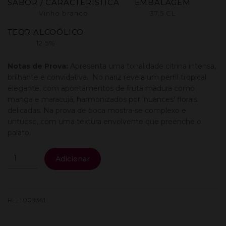
SABOR / CARACTERÍSTICA
EMBALAGEM
Vinho branco
37,5 CL
TEOR ALCOÓLICO
12.5%
Notas de Prova:
Apresenta uma tonalidade citrina intensa,
brilhante e convidativa. No nariz revela um perfil tropical
elegante, com apontamentos de fruta madura como
manga e maracujá, harmonizados por ‘nuances’ florais
delicadas. Na prova de boca mostra-se complexo e
untuoso, com uma textura envolvente que preenche o
palato.
Quantidade
Adicionar
de
Gerações
Alvarinho
0.37L
REF:
009341