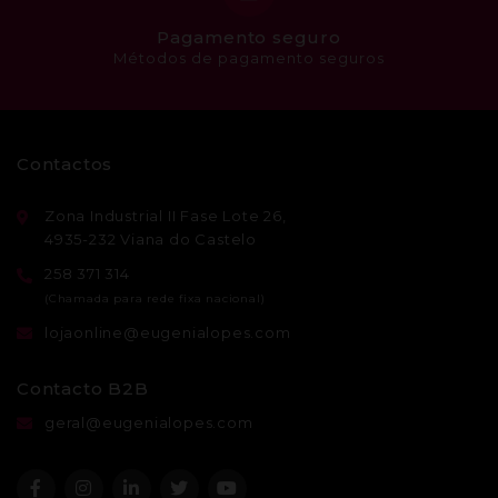
Pagamento seguro
Métodos de pagamento seguros
Contactos
Zona Industrial II Fase Lote 26,
4935-232 Viana do Castelo
258 371 314
lojaonline@eugenialopes.com
Contacto B2B
geral@eugenialopes.com