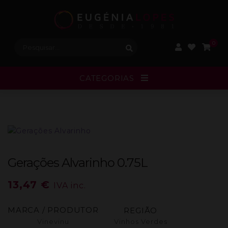
Procurar:
0
CATEGORIAS
Gerações Alvarinho 0.75L
13,47
€
IVA inc.
MARCA / PRODUTOR
REGIÃO
Vinevinu
Vinhos Verdes