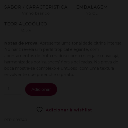
SABOR / CARACTERÍSTICA
EMBALAGEM
Vinho branco
75 CL
TEOR ALCOÓLICO
12.5%
Notas de Prova:
Apresenta uma tonalidade citrina intensa.
No nariz revela um perfil tropical elegante, com
apontamentos de fruta madura como manga e maracujá,
harmonizados por ‘nuances’ florais delicadas. Na prova de
boca mostra-se complexo e untuoso, com uma textura
envolvente que preenche o palato.
Quantidade
Adicionar
de
Gerações
Alvarinho
Adicionar à wishlist
0.75L
REF:
009340