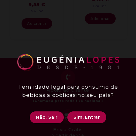
9,58
€
IVA inc.
IVA inc.
Adicionar
Adicionar
Tem idade legal para consumo de
Apoio ao Cliente
bebidas alcoólicas no seu país?
+351
258 371 314
Não, Sair
Sim, Entrar
Envio Grátis
A partir de 75€