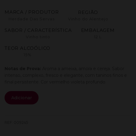
MARCA / PRODUTOR
REGIÃO
Herdade Das Servas
Vinho do Alentejo
SABOR / CARACTERÍSTICA
EMBALAGEM
Vinho tinto
12 L
TEOR ALCOÓLICO
15%
Notas de Prova:
Aroma a a
meixa, amora e cereja.
Sabor
intenso, complexo, fresco e elegante, com taninos finos e
final persistente. Cor vermelho violeta profundo.
Quantidade
Adicionar
de
Herdade
Das
Servas
REF:
009245
Sem
Barrica