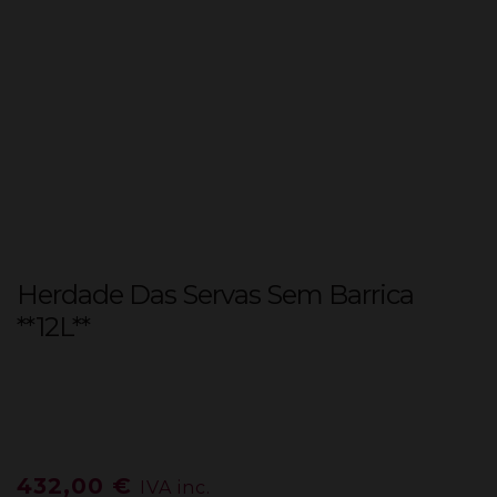
Herdade Das Servas Sem Barrica
**12L**
432,00
€
IVA inc.