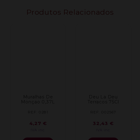
**12L**
Produtos Relacionados
Muralhas De
Deu La Deu
Monçao 0,37L
Terracos 75Cl
REF: 0281
REF: 002567
4,27
€
32,43
€
IVA inc.
IVA inc.