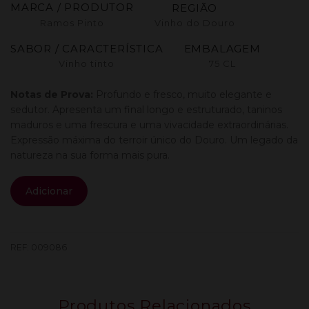
MARCA / PRODUTOR
REGIÃO
Ramos Pinto
Vinho do Douro
SABOR / CARACTERÍSTICA
EMBALAGEM
Vinho tinto
75 CL
Notas de Prova:
Profundo e fresco, muito elegante e
sedutor. Apresenta um final longo e estruturado, taninos
maduros e uma frescura e uma vivacidade extraordinárias.
Expressão máxima do terroir único do Douro. Um legado da
natureza na sua forma mais pura.
Quantidade
Adicionar
de
Urtiga
Tinto
0.75L
REF:
009086
Produtos Relacionados