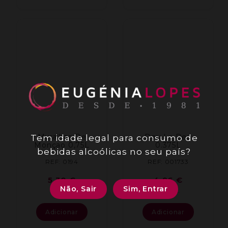
Muralhas De
Deu La Deu
Tem idade legal para consumo de
Monçao 0,75L
0.375L
bebidas alcoólicas no seu país?
REF: 0194
REF: 001733
5,30
€
4,96
€
Não, Sair
Sim, Entrar
IVA inc.
IVA inc.
Adicionar
Adicionar