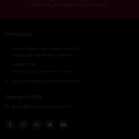
Métodos de pagamento seguros
Contactos
Zona Industrial II Fase Lote 26,
4935-232 Viana do Castelo
258 371 314
lojaonline@eugenialopes.com
Contacto B2B
geral@eugenialopes.com