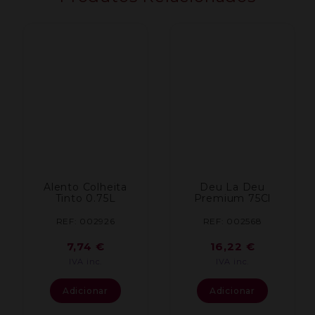
Alento Colheita
Deu La Deu
Tinto 0.75L
Premium 75Cl
REF: 002926
REF: 002568
7,74
€
16,22
€
IVA inc.
IVA inc.
Adicionar
Adicionar