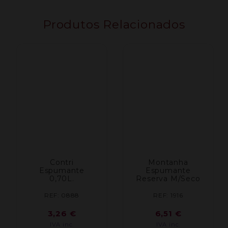
Produtos Relacionados
Contri
Montanha
Espumante
Espumante
0,70L.
Reserva M/Seco
REF: 0888
REF: 1916
3,26
€
6,51
€
IVA inc.
IVA inc.