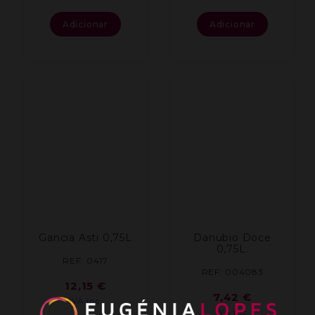
Adicionar
Adicionar
Gancia Asti 0,75L
Danubio Doce
0,75L.
REF: 0417
REF: 004083
12,15
€
7,42
€
IVA inc.
IVA inc.