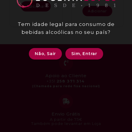
Adicionar
Adicionar
Tem idade legal para consumo de
bebidas alcoólicas no seu país?
Não, Sair
Sim, Entrar
Apoio ao Cliente
+351
258 371 314
Envio Grátis
A partir de 75€
Também pode levantar em Loja